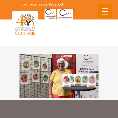
Nous rejoindre sur Facebook
▼
▼
▼
▼
▼