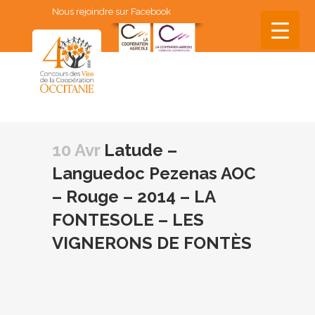
Nous rejoindre sur Facebook
▼
▼
10 Avr
Latude –
▼
Languedoc Pezenas AOC
▼
– Rouge – 2014 – LA
▼
FONTESOLE – LES
VIGNERONS DE FONTÈS