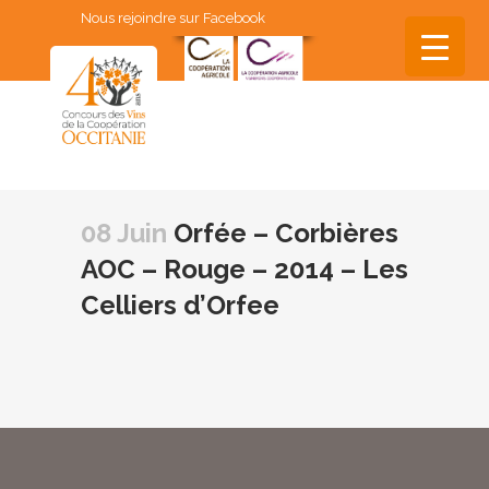
Nous rejoindre sur Facebook
▼
▼
08 Juin
Orfée – Corbières
▼
AOC – Rouge – 2014 – Les
▼
Celliers d’Orfee
▼