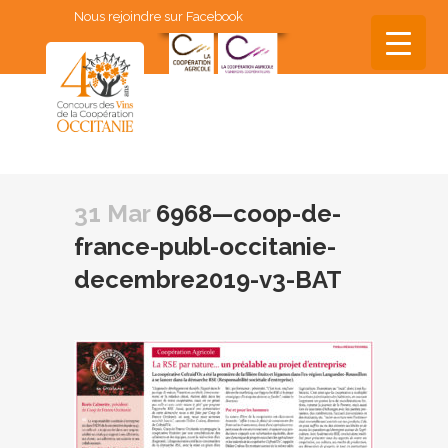
Nous rejoindre sur Facebook
▼
▼
31 Mar
6968—coop-de-
▼
france-publ-occitanie-
▼
decembre2019-v3-BAT
▼