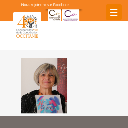
Nous rejoindre sur Facebook
▼
▼
▼
▼
▼