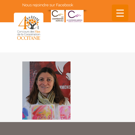
Nous rejoindre sur Facebook
▼
▼
▼
▼
▼