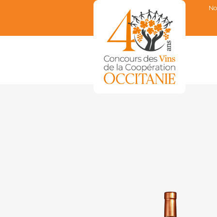
No
▼
▼
▼
▼
▼