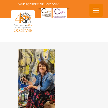
Nous rejoindre sur Facebook
▼
▼
▼
▼
▼