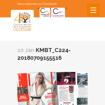
Nous rejoindre sur Facebook
▼
▼
10 Jan
KMBT_C224-
▼
20180709155516
▼
▼