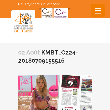
Nous rejoindre sur Facebook
▼
▼
02 Août
KMBT_C224-
▼
20180709155516
▼
▼