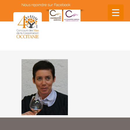
Nous rejoindre sur Facebook
▼
▼
▼
▼
▼