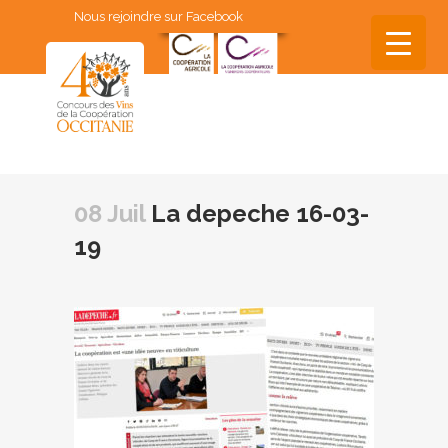
Nous rejoindre sur Facebook
▼
▼
08 Juil
La depeche 16-03-
▼
19
▼
▼