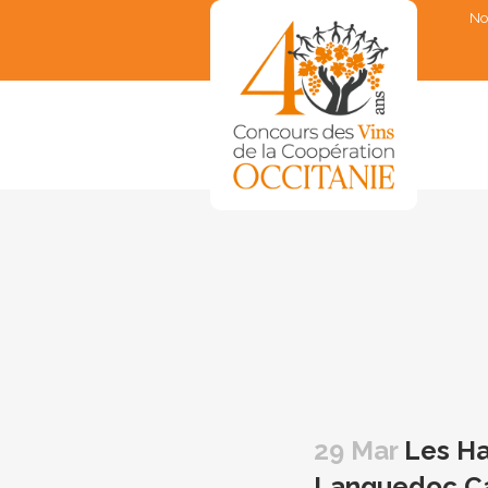
No
▼
▼
▼
▼
▼
29 Mar
Les Ha
Languedoc Ca