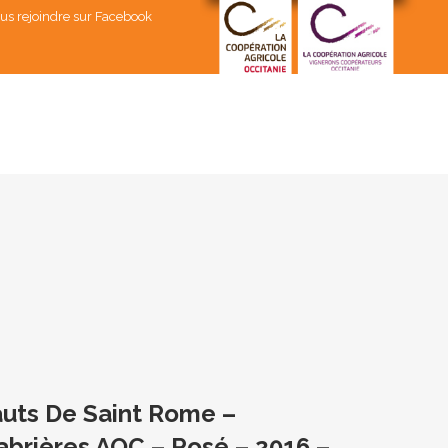
us rejoindre sur Facebook
uts De Saint Rome –
brières AOC – Rosé – 2016 –