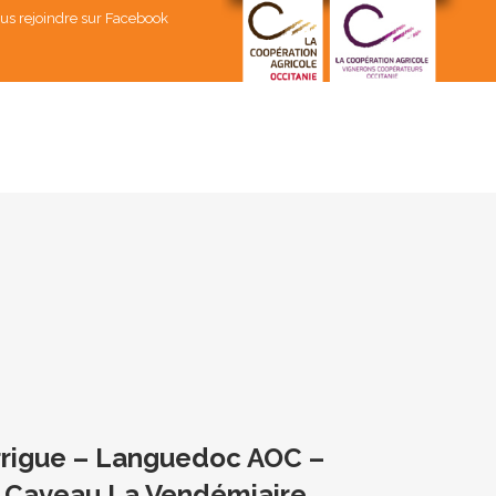
us rejoindre sur Facebook
rigue – Languedoc AOC –
– Caveau La Vendémiaire