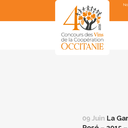
No
▼
▼
▼
▼
▼
09 Juin
La Gar
Rosé – 2015 