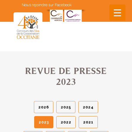
Nous rejoindre sur Facebook
▼
▼
▼
REVUE DE PRESSE
▼
2023
▼
2026
2025
2024
2023
2022
2021