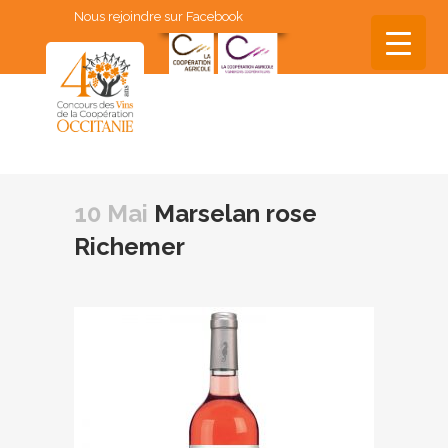
Nous rejoindre sur Facebook
▼
▼
10 Mai
Marselan rose
▼
Richemer
▼
▼