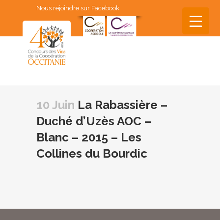
Nous rejoindre sur Facebook
▼
▼
10 Juin
La Rabassière –
▼
Duché d’Uzès AOC –
▼
Blanc – 2015 – Les
▼
Collines du Bourdic