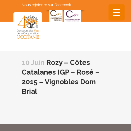
Nous rejoindre sur Facebook
▼
▼
10 Juin
Rozy – Côtes
▼
Catalanes IGP – Rosé –
▼
2015 – Vignobles Dom
▼
Brial