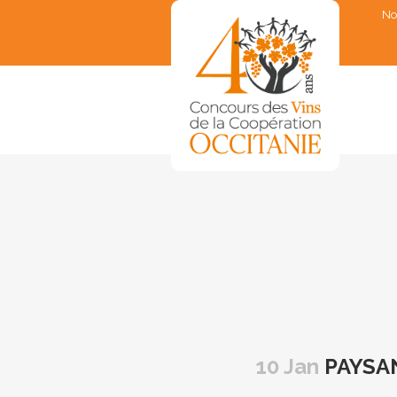
No
▼
▼
▼
▼
▼
10 Jan
PAYSAN