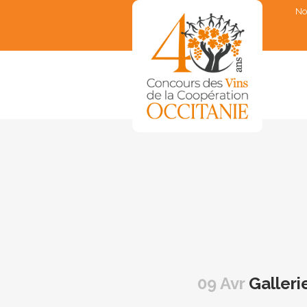
No
▼
▼
▼
▼
▼
09 Avr
Galleri