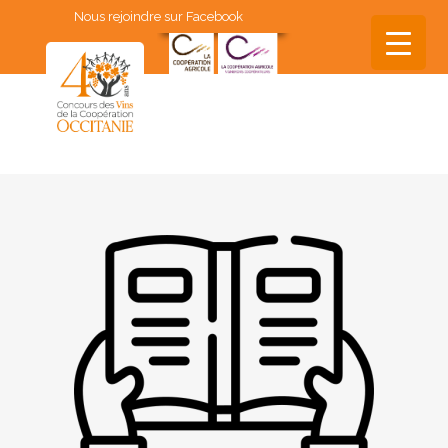
Nous rejoindre sur Facebook
▼
▼
▼
▼
▼