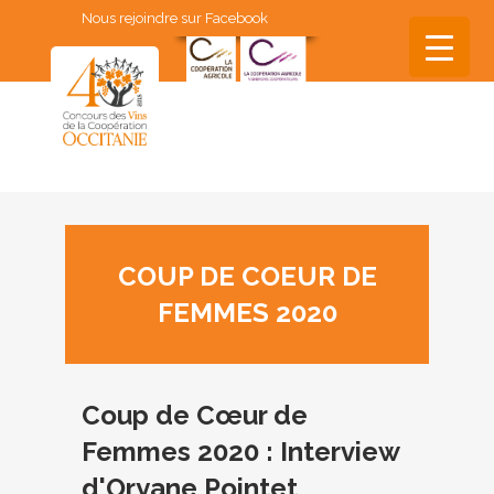
Nous rejoindre sur Facebook
▼
▼
▼
COUP DE COEUR DE
▼
FEMMES 2020
▼
Coup de Cœur de
Femmes 2020 : Interview
d'Oryane Pointet