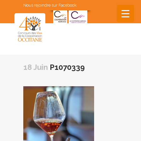
Nous rejoindre sur Facebook
▼
▼
18 Juin
P1070339
▼
▼
▼