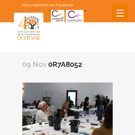
Nous rejoindre sur Facebook
▼
▼
09 Nov
0R7A8052
▼
▼
▼