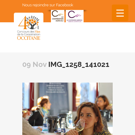
Nous rejoindre sur Facebook
▼
▼
09 Nov
IMG_1258_141021
▼
▼
▼