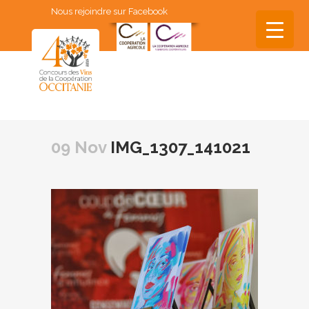
Nous rejoindre sur Facebook
▼
▼
09 Nov
IMG_1307_141021
▼
▼
▼