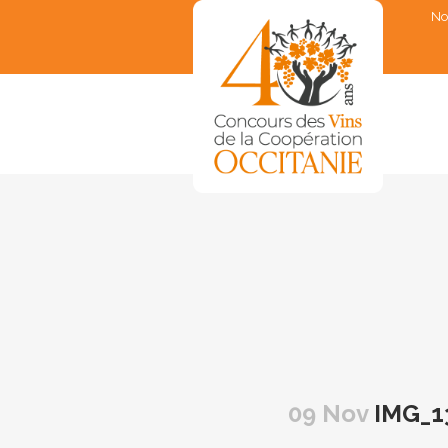
No
▼
▼
▼
▼
▼
09 Nov
IMG_1