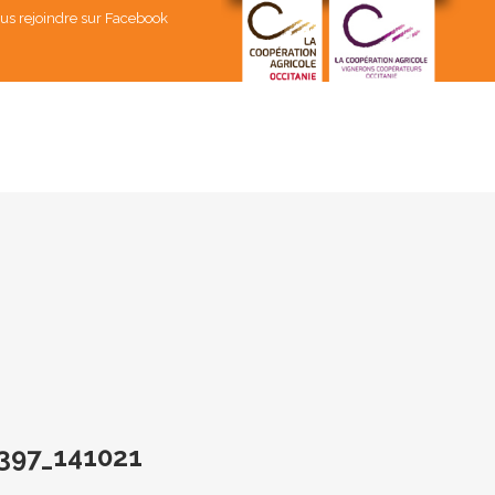
us rejoindre sur Facebook
397_141021