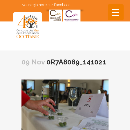
Nous rejoindre sur Facebook
▼
▼
09 Nov
0R7A8089_141021
▼
▼
▼