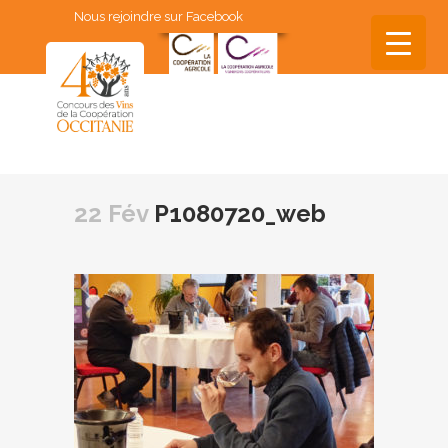
Nous rejoindre sur Facebook
▼
▼
22 Fév
P1080720_web
▼
▼
▼