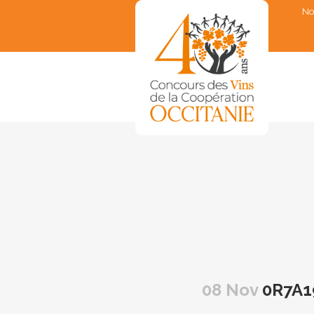
No
▼
▼
▼
▼
▼
08 Nov
0R7A1