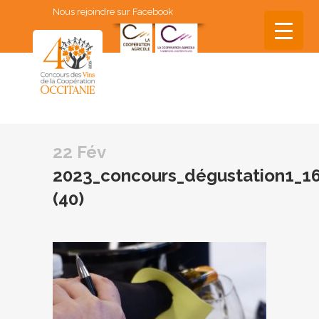
Nous rejoindre sur Facebook
▼
▼
22 Fév
▼
2023_concours_dégustation1_16
▼
(40)
▼