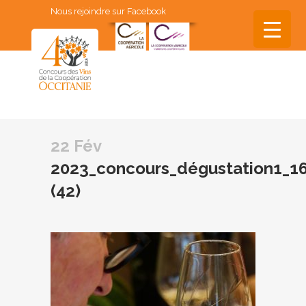
Nous rejoindre sur Facebook
▼
▼
22 Fév
▼
2023_concours_dégustation1_16
▼
(42)
▼