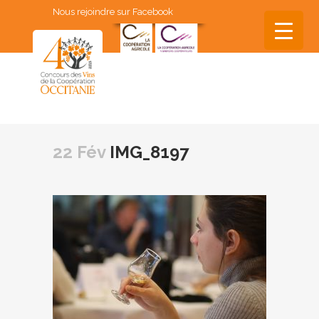
Nous rejoindre sur Facebook
▼
▼
22 Fév
IMG_8197
▼
▼
▼