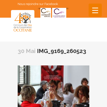
Nous rejoindre sur Facebook
▼
▼
30 Mai
IMG_9169_260523
▼
▼
▼