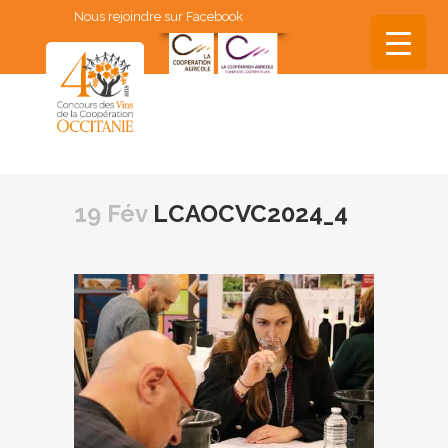
Nous rejoindre sur Facebook
▼
▼
19 Fév
LCAOCVC2024_4
▼
▼
▼