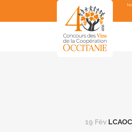
No
▼
▼
▼
▼
▼
19 Fév
LCAOC