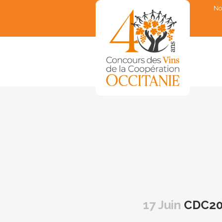
No
▼
▼
▼
▼
▼
17 Juin
CDC20