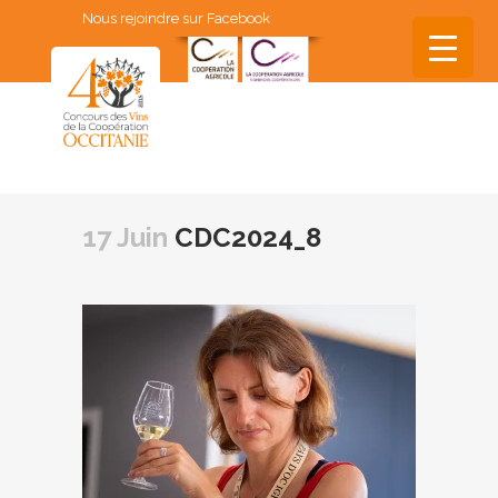
Nous rejoindre sur Facebook
▼
▼
17 Juin
CDC2024_8
▼
▼
▼