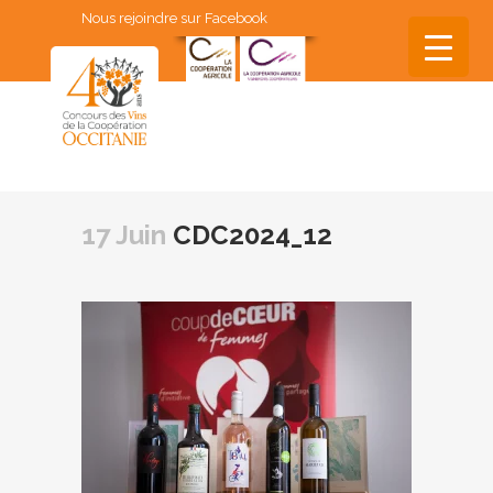
Nous rejoindre sur Facebook
▼
▼
17 Juin
CDC2024_12
▼
▼
▼