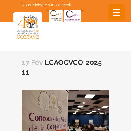
Nous rejoindre sur Facebook
▼
▼
17 Fév
LCAOCVCO-2025-
▼
11
▼
▼