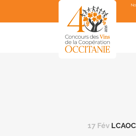
No
▼
▼
▼
▼
▼
17 Fév
LCAOC