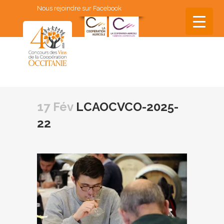
Nous rejoindre sur Facebook
▼
▼
17 Fév
LCAOCVCO-2025-
▼
22
▼
▼