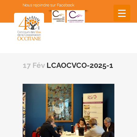
Nous rejoindre sur Facebook
▼
▼
17 Fév
LCAOCVCO-2025-1
▼
▼
▼