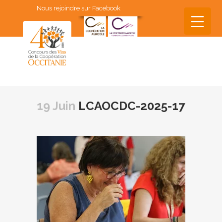
Nous rejoindre sur Facebook
▼
▼
19 Juin
LCAOCDC-2025-17
▼
▼
▼