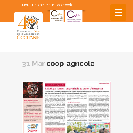
Nous rejoindre sur Facebook
▼
▼
31 Mar
coop-agricole
▼
▼
▼