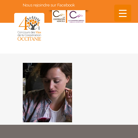
Nous rejoindre sur Facebook
▼
▼
▼
▼
▼