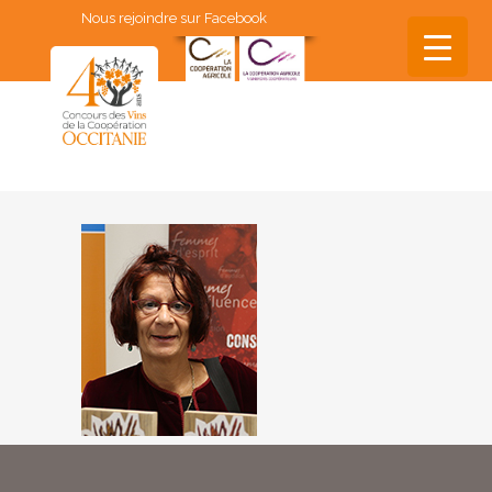
Nous rejoindre sur Facebook
▼
▼
▼
▼
▼