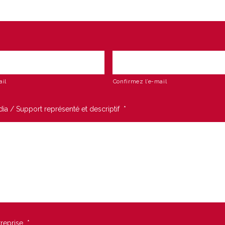
ail
Confirmez l’e-mail
ia / Support représenté et descriptif
*
reprise
*