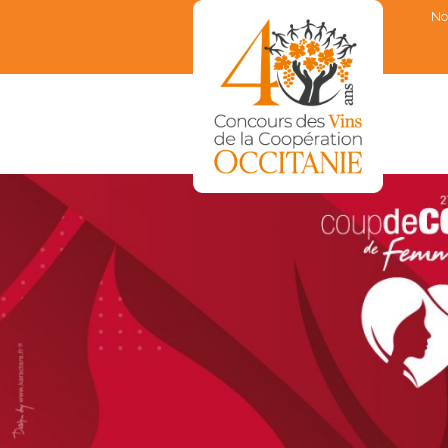
No
▼
▼
▼
▼
▼