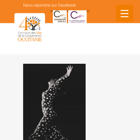
Nous rejoindre sur Facebook
▼
▼
▼
▼
▼