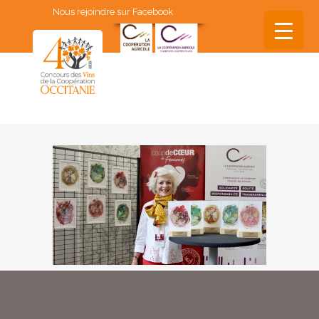
Nous rejoindre sur Facebook
▼
▼
▼
▼
▼